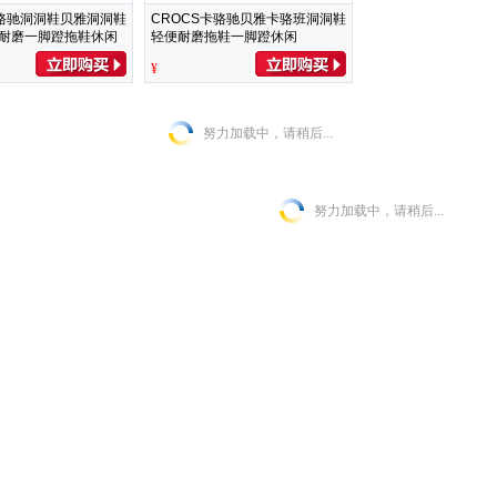
卡骆驰洞洞鞋贝雅洞洞鞋
CROCS卡骆驰贝雅卡骆班洞洞鞋
耐磨一脚蹬拖鞋休闲
轻便耐磨拖鞋一脚蹬休闲
深蓝-410(含智必星) 41
鞋|205089 深蓝/辣椒红-4CC（含
¥
)
智必星） 41 /42(260mm)
努力加载中，请稍后...
努力加载中，请稍后...