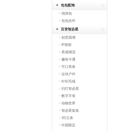
包包配饰
洞洞包
包包挂件
百变智必星
创意国潮
IP授权
质感潮流
趣味卡通
可口美食
运动户外
针织毛绒
闪灯智必星
数字字母
动物世界
智必星套装
3D立体
中国限定