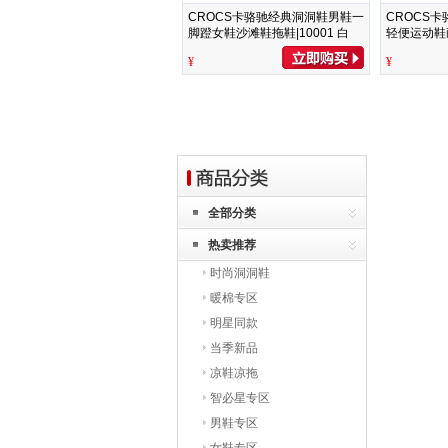
CROCS卡骆驰经典洞洞鞋男鞋一
CROCS
脚蹬女鞋沙滩鞋拖鞋|10001 白
轻便运动鞋
色-100(含智必星) 37
鞋|10126 
¥
¥
/38(230mm)
/42(260mm
全部分类
热卖推荐
时尚洞洞鞋
暖棉专区
明星同款
当季新品
凉鞋凉拖
智必星专区
男鞋专区