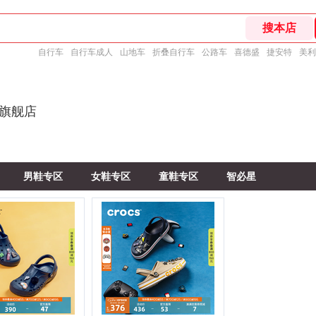
自行车
自行车成人
山地车
折叠自行车
公路车
喜德盛
捷安特
美利
方旗舰店
男鞋专区
女鞋专区
童鞋专区
智必星