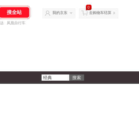
0
我的京东
去购物车结算
达
凤凰自行车